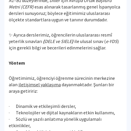
A1–B1
düzeylerinde,
Diller için Avrupa Ortak Başvuru
Metni (CEFR)
esas alınarak tasarlanmış genel İspanyolca
dersleri sunuyoruz; böylece eğitimimiz uluslararası
ölçekte standartlara uygun ve tanınır durumdadır.
✨ Ayrıca derslerimiz, öğrencilerin uluslararası resmî
yeterlik sınavları
(
DELE
ve
SIELE
)
ile ulusal sınav (
e-YDS
)
için gerekli bilgi ve becerileri edinmelerini sağlar.
Yöntem
Öğretimimiz, öğrenciyi öğrenme sürecinin merkezine
alan
iletişimsel yaklaşıma
dayanmaktadır. Şunları bir
araya getiririz:
· Dinamik ve etkileşimli dersler,
· Teknolojiler ve dijital kaynakların etkin kullanımı,
· Sözlü ve yazılı anlatıma yönelik uygulamalı
etkinlikler,