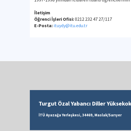
İletişim
Öğrenci İşleri Ofisi:
0212 232 47 27/117
E-Posta:
ituydy@itu.edu.tr
Turgut Özal Yabancı Diller Yükseko
İTÜ Ayazağa Yerleşkesi, 34469, Maslak/Sarıyer