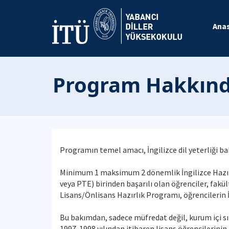
Ana
Program Hakkın
Programın temel amacı, İngilizce dil yeterliği ba
Minimum 1 maksimum 2 dönemlik İngilizce Hazırlı
veya PTE) birinden başarılı olan öğrenciler, fak
Lisans/Önlisans Hazırlık Programı, öğrencilerin İ
Bu bakımdan, sadece müfredat değil, kurum içi sın
1997-1998 yılından itibaren lisans öğrencilerinin