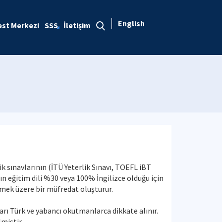
English
est Merkezi
SSS
İletişim
sınavlarının (İTÜ Yeterlik Sınavı, TOEFL iBT
n eğitim dili %30 veya 100% İngilizce olduğu için
rmek üzere bir müfredat oluşturur.
arı Türk ve yabancı okutmanlarca dikkate alınır.
miştir.