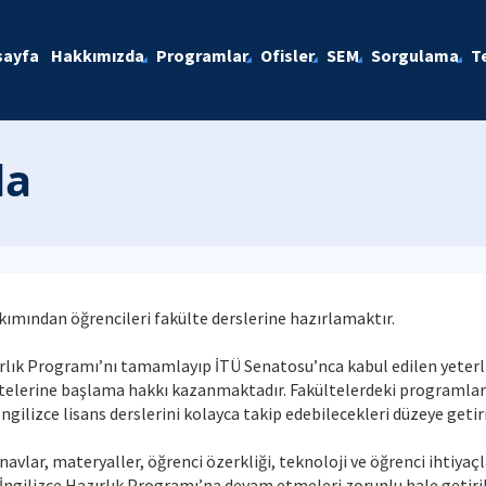
sayfa
Hakkımızda
Programlar
Ofisler
SEM
Sorgulama
T
da
kımından öğrencileri fakülte derslerine hazırlamaktır.
k Programı’nı tamamlayıp İTÜ Senatosu’nca kabul edilen yeterlik 
ültelerine başlama hakkı kazanmaktadır. Fakültelerdeki programları
ngilizce lisans derslerini kolayca takip edebilecekleri düzeye geti
avlar, materyaller, öğrenci özerkliği, teknoloji ve öğrenci ihtiyaçl
 İngilizce Hazırlık Programı’na devam etmeleri zorunlu hale getiril