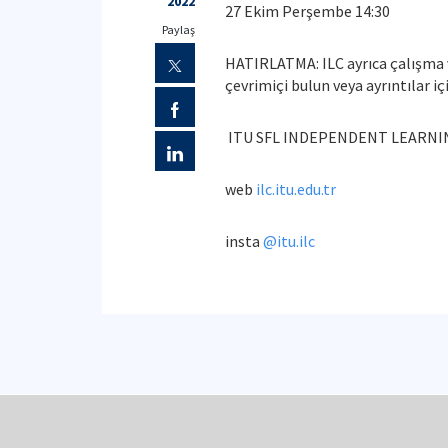
2022
27 Ekim Perşembe 14:30
Paylaş
HATIRLATMA: ILC ayrıca çalışma 
çevrimiçi bulun veya ayrıntılar içi
ITU SFL INDEPENDENT LEARNI
web
ilc.itu.edu.tr
insta
@itu.ilc