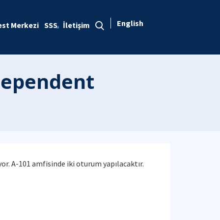
English
est Merkezi
SSS
İletişim
ndependent
r. A-101 amfisinde iki oturum yapılacaktır.