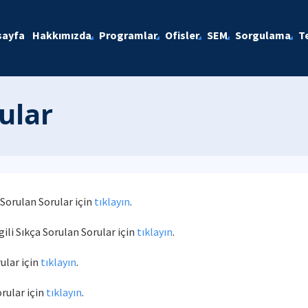
sayfa
Hakkımızda
Programlar
Ofisler
SEM
Sorgulama
T
ular
 Sorulan Sorular için
tıklayın
.
gili Sıkça Sorulan Sorular için
tıklayın
.
rular için
tıklayın
.
orular için
tıklayın
.