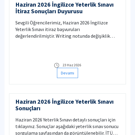
Haziran 2026 İngilizce Yeterlik Sınavı
öğrencilerin kaydı silinecektir. Bankaya yaz okulu
İtiraz Sonuçları Duyurusu
ücreti ödenirken mutlaka öğrenci numarası
belirterek ödeme işlemi gerçekleştirmelidir ve
Sevgili Öğrencilerimiz, ​Haziran 2026 İngilizce
öğrenci numarası dekont üzerine işletilmelidir.
Yeterlik Sınavı itiraz başvuruları
değerlendirilmiştir. Writing notunda değişiklik
yapılmış olan öğrencilerimizin notları Yeterlik
Sınavı Sonucu Sorgulama Sayfası'nda
güncellenmiştir. Yabancı Diller Yüksekokulu
23 Haz 2026
Devamı
Haziran 2026 İngilizce Yeterlik Sınavı
Sonuçları
Haziran 2026 Yeterlik Sınavı detaylı sonuçları için
tıklayınız. Sonuçlar aşağıdaki yeterlik sınav sonucu
sorgulama sayfasından da görüntülenebilir. İTÜ