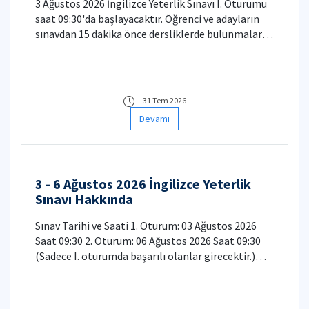
3 Ağustos 2026 İngilizce Yeterlik Sınavı I. Oturumu
Yeterlik Sınavı > İtiraz Başvuruları kategorisi
saat 09:30'da başlayacaktır. Öğrenci ve adayların
üzerinden bilet oluşturup Writing bölümlerinize
sınavdan 15 dakika önce dersliklerde bulunmaları
itiraz başvurusunda bulunabilirsiniz. İlgili bilette
rica olunur. Sınava Giriş Belgelerine aşağıdaki
Adınız, Soyadınız ve Öğrenci/Aday/Kayıt Numaranız
bağlantıdan ulaşabilirsiniz:
mutlaka yer almalıdır. İtiraz başvuruları toplu
https://www.sis.itu.edu.tr/onkayitlar/english_exam/basvu
olarak değerlendirilecek olup buna ilişkin gerekli
islem=login Öğrenci ve adaylar Sınava Giriş Belgesi
31 Tem 2026
duyuru web sitemizde yapılacaktır.
VE resmi bir kimlik belgesi (Türkiye Cumhuriyeti
Devamı
kimlik kartı, ehliyet, pasaport) ibraz etmelidir.
Yabancı Diller Yüksekokulu
3 - 6 Ağustos 2026 İngilizce Yeterlik
Sınavı Hakkında
Sınav Tarihi ve Saati 1. Oturum: 03 Ağustos 2026
Saat 09:30 2. Oturum: 06 Ağustos 2026 Saat 09:30
(Sadece I. oturumda başarılı olanlar girecektir.)
Başvuru Tarihleri 14 Temmuz 2026 09:00 - 28
Temmuz 2026 23:59 Tüm öğrenci ve adayların sınav
kaydı başvuruları