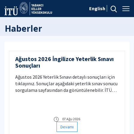
English
Haberler
Ağustos 2026 İngilizce Yeterlik Sınavı
Sonuçları
​Ağustos 2026 Yeterlik Sınavı detaylı sonuçları için
tıklayınız. Sonuçlar aşağıdaki yeterlik sınav sonucu
sorgulama sayfasından da görüntülenebilir. İTÜ
öğrencileri öğrenci numaraları, Yüksek Lisans
başvurusu yapmış olan adaylar aday numaraları,
diğer kişiler ise sınav kayıt numaralarıyla
sonuçlarını görüntüleyebilirler. (Aday ve kayıt
07 Ağu 2026
numaraları ile sorgulama yapılacak olması halinde
Devamı
bu numaraların başına 9 haneye tamamlanacak