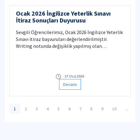
Ocak 2026 İngilizce Yeterlik Sınavı
İtiraz Sonuçları Duyurusu
Sevgili Öğrencilerimiz, ​Ocak 2026 İngilizce Yeterlik
Sınavı itiraz başvuruları değerlendirilmiştir.
Writing notunda değişiklik yapılmış olan
öğrencilerimizin notları Yeterlik Sınavı Sonucu
Sorgulama Sayfası'nda güncellenmiştir. Yabancı
Diller Yüksekokulu
27 Oca 2026
Devamı
1
2
3
4
5
6
7
8
9
10
...